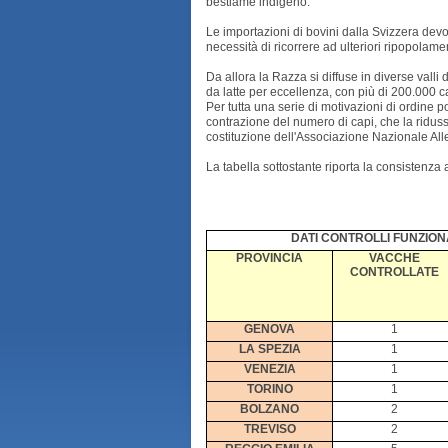
bestiame indigeno.
Le importazioni di bovini dalla Svizzera de
necessità di ricorrere ad ulteriori ripopolamen
Da allora la Razza si diffuse in diverse valli
da latte per eccellenza, con più di 200.000 c
Per tutta una serie di motivazioni di ordine 
contrazione del numero di capi, che la riduss
costituzione dell'Associazione Nazionale Al
La tabella sottostante riporta la consistenza 
DATI CONTROLLI FUNZIONALI 
PROVINCIA
VACCHE
CONTROLLATE
GENOVA
1
LA SPEZIA
1
VENEZIA
1
TORINO
1
BOLZANO
2
TREVISO
2