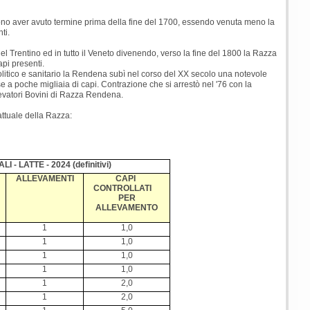
vono aver avuto termine prima della fine del 1700, essendo venuta meno la
ti.
 del Trentino ed in tutto il Veneto divenendo, verso la fine del 1800 la Razza
api presenti.
politico e sanitario la Rendena subì nel corso del XX secolo una notevole
e a poche migliaia di capi. Contrazione che si arrestò nel '76 con la
levatori Bovini di Razza Rendena.
attuale della Razza:
- LATTE - 2024 (definitivi)
ALLEVAMENTI
CAPI
CONTROLLATI
PER
ALLEVAMENTO
1
1,0
1
1,0
1
1,0
1
1,0
1
2,0
1
2,0