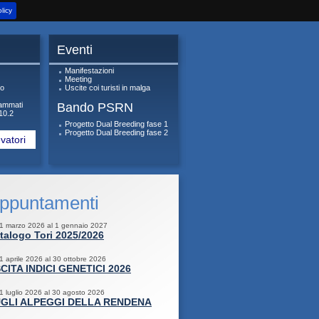
licy
Eventi
Manifestazioni
Meeting
ro
Uscite coi turisti in malga
ammati
Bando PSRN
10.2
Progetto Dual Breeding fase 1
Progetto Dual Breeding fase 2
vatori
ppuntamenti
 1 marzo 2026 al 1 gennaio 2027
talogo Tori 2025/2026
 1 aprile 2026 al 30 ottobre 2026
CITA INDICI GENETICI 2026
 1 luglio 2026 al 30 agosto 2026
GLI ALPEGGI DELLA RENDENA