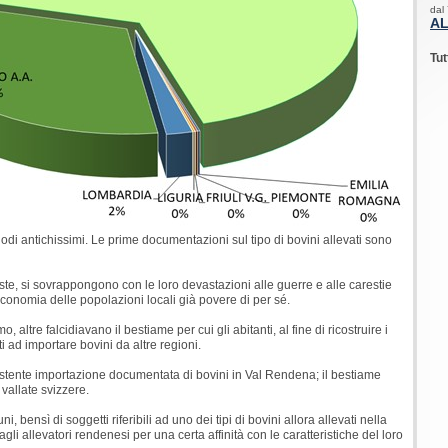
dal
AL
Tut
odi antichissimi. Le prime documentazioni sul tipo di bovini allevati sono
este, si sovrappongono con le loro devastazioni alle guerre e alle carestie
 economia delle popolazioni locali già povere di per sé.
ltre falcidiavano il bestiame per cui gli abitanti, al fine di ricostruire i
i ad importare bovini da altre regioni.
istente importazione documentata di bovini in Val Rendena; il bestiame
vallate svizzere.
i, bensì di soggetti riferibili ad uno dei tipi di bovini allora allevati nella
li allevatori rendenesi per una certa affinità con le caratteristiche del loro