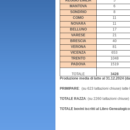
REGGIO EMILIA
5
MANTOVA
6
SONDRIO
8
COMO
11
NOVARA
11
BELLUNO
17
VARESE
21
BRESCIA
40
VERONA
81
VICENZA
653
TRENTO
1048
PADOVA
1519
TOTALE
3428
Produzione media di latte al 31.12.2024 (dati
PRIMIPARE
: (su 623 lattazioni chiuse) latte
TOTALE RAZZA
: (su 2260 lattazioni chiuse)
TOTALE bovini iscritti al Libro Genealogico