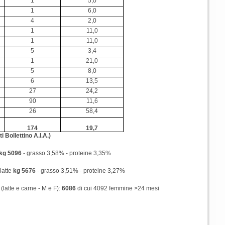
1
5,0
1
6,0
4
2,0
1
11,0
1
11,0
5
3,4
1
21,0
5
8,0
6
13,5
27
24,2
90
11,6
26
58,4
174
19,7
 Bollettino A.I.A.)
kg 5096
- grasso 3,58% - proteine 3,35%
 latte
kg 5676
- grasso 3,51% - proteine 3,27%
(latte e carne - M e F):
6086
di cui 4092 femmine >24 mesi