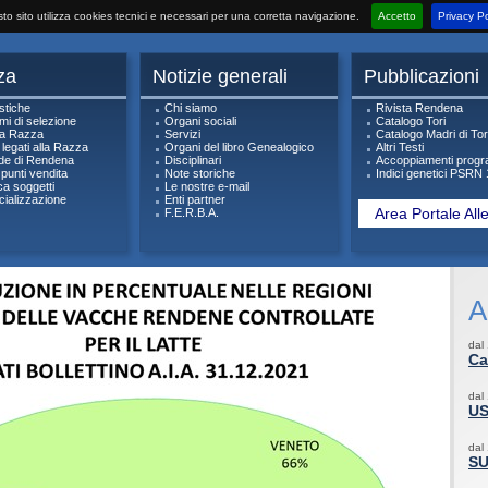
to sito utilizza cookies tecnici e necessari per una corretta navigazione.
Accetto
Privacy Po
za
Notizie generali
Pubblicazioni
stiche
Chi siamo
Rivista Rendena
i di selezione
Organi sociali
Catalogo Tori
lla Razza
Servizi
Catalogo Madri di To
i legati alla Razza
Organi del libro Genealogico
Altri Testi
de di Rendena
Disciplinari
Accoppiamenti progr
 punti vendita
Note storiche
Indici genetici PSRN 
ca soggetti
Le nostre e-mail
ializzazione
Enti partner
Area Portale Alle
F.E.R.B.A.
A
dal
Ca
dal
US
dal
SU