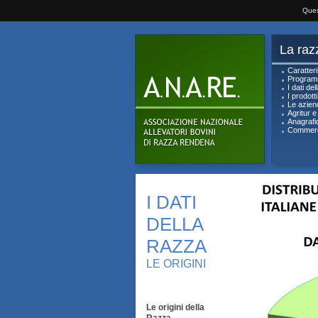
Ques
La raz
Caratteri
Programm
I dati de
I prodott
Le azien
Agritur e
Anagrafi
Commerc
I DATI
DELLA
RAZZA
LE ORIGINI
Le origini della