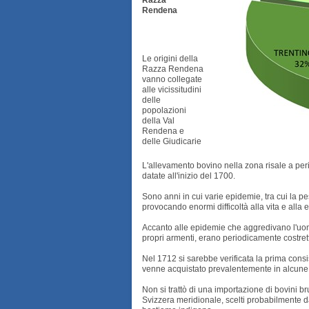
Razza
Rendena
Le origini della
Razza Rendena
vanno collegate
alle vicissitudini
delle
popolazioni
della Val
Rendena e
delle Giudicarie
L'allevamento bovino nella zona risale a peri
datate all'inizio del 1700.
Sono anni in cui varie epidemie, tra cui la p
provocando enormi difficoltà alla vita e alla
Accanto alle epidemie che aggredivano l'uomo, a
propri armenti, erano periodicamente costrett
Nel 1712 si sarebbe verificata la prima cons
venne acquistato prevalentemente in alcune 
Non si trattò di una importazione di bovini brun
Svizzera meridionale, scelti probabilmente dag