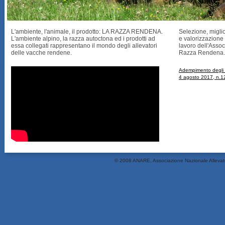
L'ambiente, l'animale, il prodotto: LA RAZZA RENDENA.
Selezione, migli
L'ambiente alpino, la razza autoctona ed i prodotti ad
e valorizzazione
essa collegati rappresentano il mondo degli allevatori
lavoro dell'Assoc
delle vacche rendene.
Razza Rendena.
Adempimento degli o
4 agosto 2017, n.12
© 2008 ANARE, Associazione Nazionale Allevat