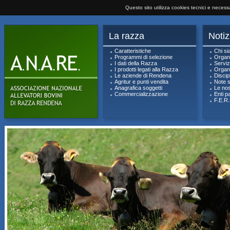
Questo sito utilizza cookies tecnici e neces
La razza
Notiz
Caratteristiche
Chi s
Programmi di selezione
Organi
I dati della Razza
Serviz
I prodotti legati alla Razza
Organi
Le aziende di Rendena
Discipl
Agritur e punti vendita
Note s
Anagrafica soggetti
Le nos
Commercializzazione
Enti p
F.E.R.