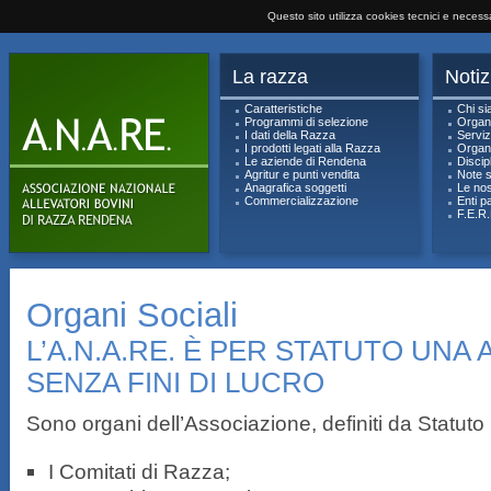
Questo sito utilizza cookies tecnici e neces
La razza
Notiz
Caratteristiche
Chi s
Programmi di selezione
Organi
I dati della Razza
Serviz
I prodotti legati alla Razza
Organi
Le aziende di Rendena
Discipl
Agritur e punti vendita
Note s
Anagrafica soggetti
Le nos
Commercializzazione
Enti p
F.E.R.
Organi Sociali
L’A.N.A.RE. È PER STATUTO UNA
SENZA FINI DI LUCRO
Sono organi dell’Associazione, definiti da Statuto
I Comitati di Razza;